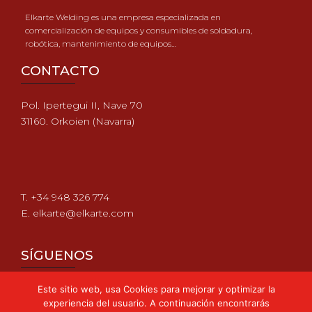
Elkarte Welding es una empresa especializada en
comercialización de equipos y consumibles de soldadura,
robótica, mantenimiento de equipos…
CONTACTO
Pol. Ipertegui II, Nave 70
31160. Orkoien (Navarra)
T. +34 948 326 774
E. elkarte@elkarte.com
SÍGUENOS
Este sitio web, usa Cookies para mejorar y optimizar la
experiencia del usuario. A continuación encontrarás